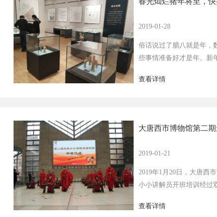
春光灿烂猪年将至，快
2019-01-28
俗话说过了腊八就是年，
些事情准备好才是年。新
货”，约您观看火红的三彩
查看详情
大唐西市博物馆第二期
2019-01-21
2019年1月20日，大
小小讲解员开班培训经过
为各位家长和小朋友们举办
查看详情