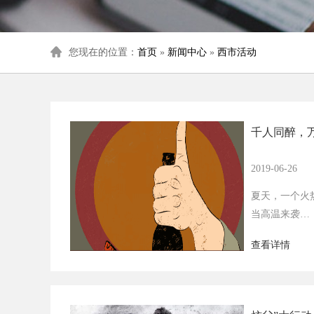
您现在的位置：
首页
»
新闻中心
»
西市活动
千人同醉，万
2019-06-26
夏天，一个火
当高温来袭
在家，就得抱
查看详情
出门，就是为