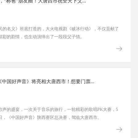
，“称爸”朋友圈！大唐西市祝全天下父...
民的名义》班底打造的，大火电视剧《破冰行动》，不仅贡献了
精彩的剧情，也生动演绎出了一段段父子情。
中国好声音》将亮相大唐西市！想要门票...
歌声的盛宴，一次关于音乐的旅行，一轮精彩的歌唱PK大赛，5
周日，《中国好声音》陕西赛区总决赛，驾临大唐西市。