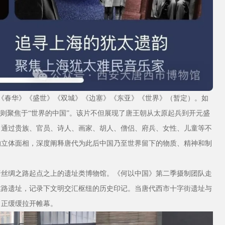
《春华》《盛世》《双城》《边塞》《东亚》《世界》（暂定）。如
季则聚焦于“世界的中国”。该片不但展现了唐王朝从太原起兵到开元盛
，通过贵族、官员、诗人、画家、胡人、僧侣、府兵、女性、儿童等不
的立体面相，深度阐释唐代为此后中国乃至世界留下的物质、精神和制
唐丝绸之路起点之上的遗址类博物馆。《何以中国》第二季摄制团队走
丝路遗址，记录下文明交汇枢纽的历史印记。当唐代西市十字街遗址与
，正缓缓拉开帷幕。