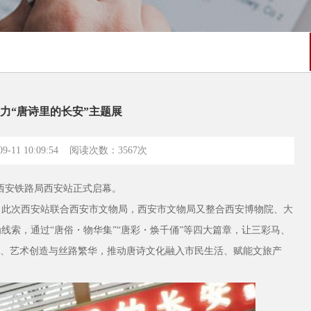
力“唐诗里的长安”主题展
-11 10:09:54 阅读次数：
3567次
在西安铁路局西安站正式启幕。
，此次西安站联合西安市文物局，西安市文物局又整合西安博物院、大
线索，通过“唐俗・物华集”“唐彩・焕千俑”等四大篇章，让三彩马、
景、艺术创造与丝路繁华，推动唐诗文化融入市民生活、赋能文旅产