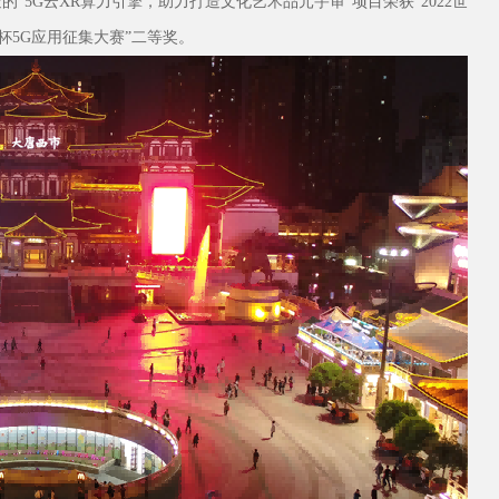
5G云XR算力引擎，助力打造文化艺术品元宇审”项目荣获“2022世
杯5G应用征集大赛”二等奖。