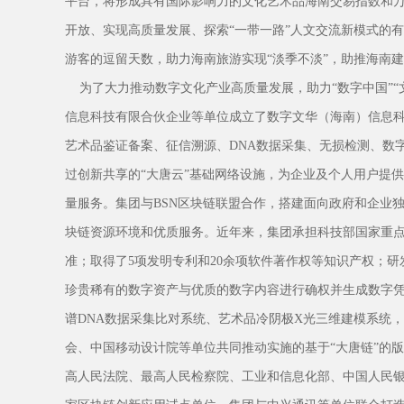
平台，将形成具有国际影响力的文化艺术品海南交易指数和
开放、实现高质量发展、探索“一带一路”人文交流新模式的
游客的逗留天数，助力海南旅游实现“淡季不淡”，助推海南
为了大力推动数字文化产业高质量发展，助力“数字中国”“
信息科技有限合伙企业等单位成立了数字文华（海南）信息
艺术品鉴证备案、征信溯源、DNA数据采集、无损检测、数
过创新共享的“大唐云”基础网络设施，为企业及个人用户提
量服务。集团与BSN区块链联盟合作，搭建面向政府和企业
块链资源环境和优质服务。近年来，集团承担科技部国家重点
准；取得了5项发明专利和20余项软件著作权等知识产权；研
珍贵稀有的数字资产与优质的数字内容进行确权并生成数字
谱DNA数据采集比对系统、艺术品冷阴极X光三维建模系统
会、中国移动设计院等单位共同推动实施的基于“大唐链”的
高人民法院、最高人民检察院、工业和信息化部、中国人民银行