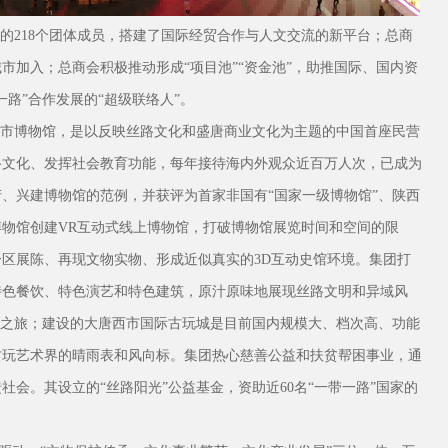
的218个团体成员，搭建了国际经贸合作与人文交流的新平台；总商
城市加入；总商会积极推动形成“项目池”“资金池”，助推国际、国内资
路”合作发展的“超级联络人”。
市博物馆，是以反映丝路文化和盛唐商业文化为主题的中国首座民营
路文化、发挥社会教育功能，每年接待海内外观众近百万人次，已成为
、兴建博物馆的范例，并获评为首家非国有“国家一级博物馆”、陕西
物馆创建VR互动式线上博物馆，打破博物馆展览时间和空间的限
区展陈、再现文物实物、形成近似真实的3D互动史馆环境。集团打
特色餐饮、特色演艺和特色建筑，原汁原味地展现丝路文明和异域风
幻之旅；建设的大唐西市国际古玩城是目前国内规模大、档次高、功能
古玩艺术界的晴雨表和风向标。集团热心慈善公益和扶贫帮困事业，通
会。其设立的“丝路阳光”公益基金，资助近60名“一带一路”国家的