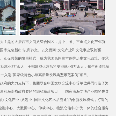
为主题的大唐西市文商旅综合园区，是中、省、市重点文化产业项
全国率先创新出“以商养文、以文促商”文化产业和文化事业双轮驱
体、互促共荣的发展模式，成为我国民间资本保护历史文化遗址、传承
动就业2万余人，全部建成运营后将安排就业5万余人，每年创造税源
唯一入选“国家级特色小镇高质量发展典型示范案例”项目。
政府的大力支持下，集团联合中国文物交流中心等单位共同打造了海
物局和海南省政府签约的部省联建项目——国家南海文博产业园的先导
融+文化产业+旅游业+国际文化艺术品流通”的创新发展模式，打造的
金融中心、大数据中心、仲裁中心、物流仓储中心”为一体的综合服务