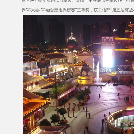
家区块链创新应用试点单位。集团与中兴通讯等单位联合打造的"
界5G大会-5G融合应用揭榜赛”三等奖，获工信部“第五届绽放