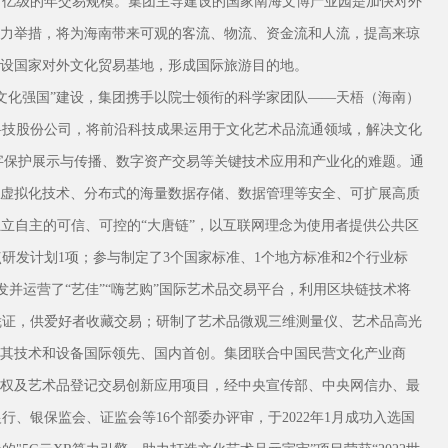
万亿级的年交易规模。集团主导建设的国家南海文博产业园是加快对外
有力举措，将为海南带来可观的客流、物流、资金流和人流，提高来琼
建设国家对外文化贸易基地，形成国际旅游目的地。
文化强国”建设，集团携手以院士领衔的科学家团队——天梧（海南）
科技股份公司，将前沿科技成果运用于文化艺术品流通领域，解决文化
字保护展示与传播、数字资产交易等关键技术应用和产业化的难题。通
供虚拟化技术、分布式的海量数据存储、数据管理等安全、可扩展高质
独立自主的可信、可控的“大唐链”，以互联网理念为使用者提供公共区
研发计划1项；参与制定了3个国家标准、1个地方标准和2个行业标
发并运营了“艺佳”“嗨艺购”国际艺术品交易平台，利用区块链技术将
凭证，供爱好者收藏交易；研制了艺术品微观三维测量仪、艺术品高光
，其技术和设备国际领先、国内首创。集团联合中国民营文化产业商
版权及艺术品登记交易创新应用项目，经中央宣传部、中央网信办、最
、银保监会、证监会等16个部委办评审，于2022年1月成功入选国