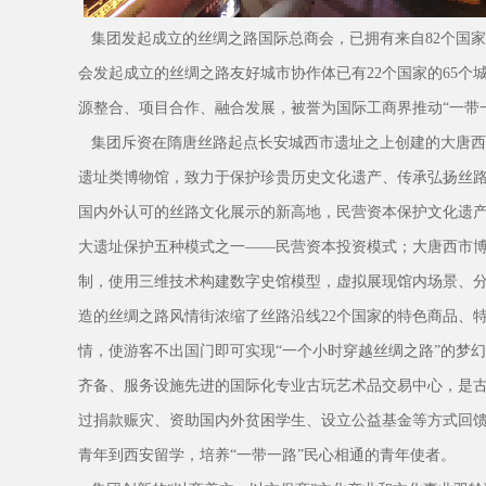
集团发起成立的丝绸之路国际总商会，已拥有来自82个国家
会发起成立的丝绸之路友好城市协作体已有22个国家的65个
源整合、项目合作、融合发展，被誉为国际工商界推动“一带一
集团斥资在隋唐丝路起点长安城西市遗址之上创建的大唐西
遗址类博物馆，致力于保护珍贵历史文化遗产、传承弘扬丝
国内外认可的丝路文化展示的新高地，民营资本保护文化遗产
大遗址保护五种模式之一——民营资本投资模式；大唐西市博
制，使用三维技术构建数字史馆模型，虚拟展现馆内场景、分
造的丝绸之路风情街浓缩了丝路沿线22个国家的特色商品、
情，使游客不出国门即可实现“一个小时穿越丝绸之路”的梦
齐备、服务设施先进的国际化专业古玩艺术品交易中心，是
过捐款赈灾、资助国内外贫困学生、设立公益基金等方式回馈社
青年到西安留学，培养“一带一路”民心相通的青年使者。